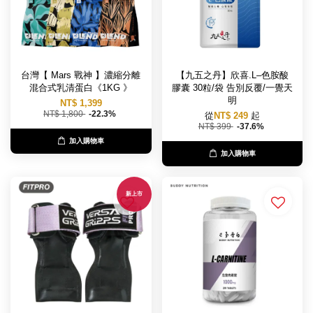
台灣【 Mars 戰神 】濃縮分離
【九五之丹】欣喜.L–色胺酸
混合式乳清蛋白《1KG 》
膠囊 30粒/袋 告別反覆/一覺天
明
NT$ 1,399
NT$ 1,800
-22.3%
從
NT$ 249
起
NT$ 399
-37.6%
加入購物車
加入購物車
新上市