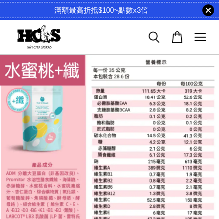
滿額最高折抵$100~點數x3倍