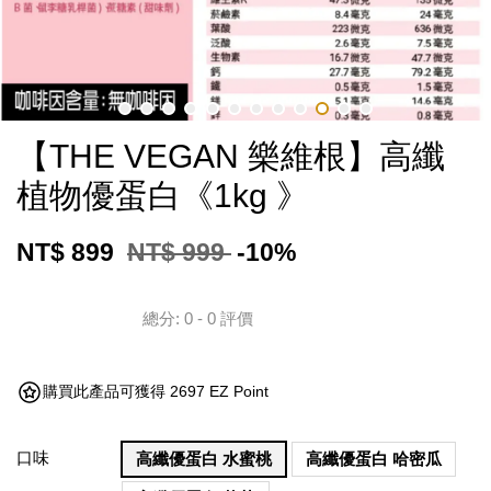
【THE VEGAN 樂維根】高纖
植物優蛋白《1kg 》
NT$ 899
NT$ 999
-10%
總分:
0
-
0
評價
購買此產品可獲得 2697 EZ Point
口味
高纖優蛋白 水蜜桃
高纖優蛋白 哈密瓜