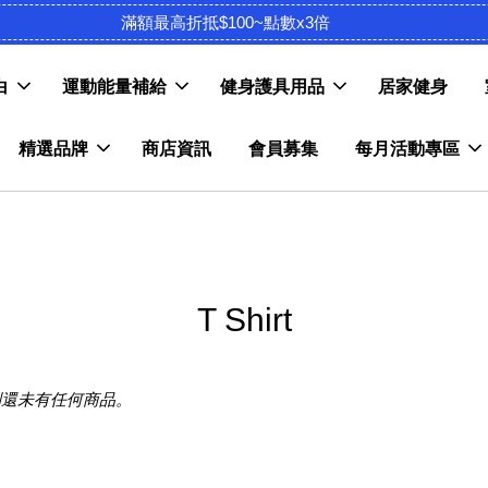
滿額最高折抵$100~點數x3倍
白
運動能量補給
健身護具用品
居家健身
精選品牌
商店資訊
會員募集
每月活動專區
T Shirt
別還未有任何商品。