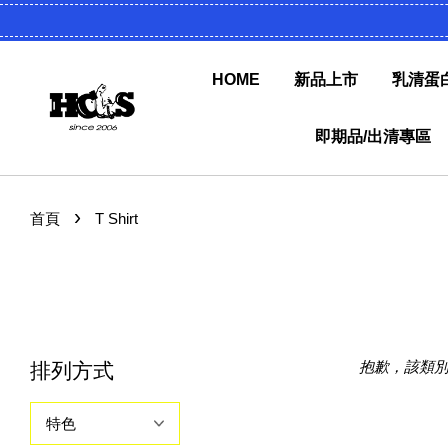
HOME
新品上市
乳清蛋
即期品/出清專區
›
首頁
T Shirt
抱歉，該類
排列方式