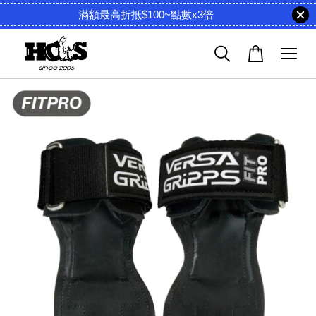
滿額最高折抵$100~點數x3倍