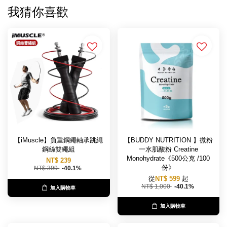
我猜你喜歡
【iMuscle】負重鋼繩軸承跳繩
【BUDDY NUTRITION 】微粉
鋼絲雙繩組
一水肌酸粉 Creatine
Monohydrate《500公克 /100
NT$ 239
份》
NT$ 399
-40.1%
從
NT$ 599
起
NT$ 1,000
-40.1%
加入購物車
加入購物車