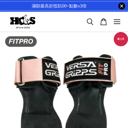
滿額最高折抵$100~點數x3倍
新上市