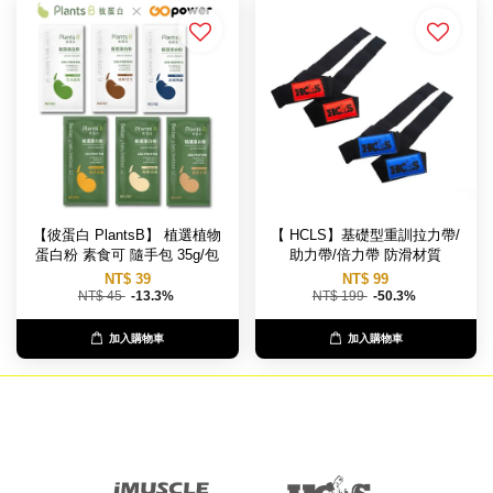
【彼蛋白 PlantsB】 植選植物
【 HCLS】基礎型重訓拉力帶/
蛋白粉 素食可 隨手包 35g/包
助力帶/倍力帶 防滑材質
NT$ 39
NT$ 99
NT$ 45
-13.3%
NT$ 199
-50.3%
加入購物車
加入購物車