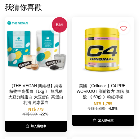
我猜你喜歡
新上市
【THE VEGAN 樂維根】純素
美國【Cellucor 】C4 PRE-
植物性高蛋白《1kg 》 無乳糖
WORKOUT 訓前複方 進階 肌
大豆分離蛋白 大豆蛋白 高蛋白
酸 《 60份 》粉紅檸檬
乳清 純素蛋白
NT$ 1,799
NT$ 1,890
-4.8%
NT$ 779
NT$ 999
-22%
加入購物車
加入購物車