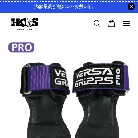
滿額最高折抵$100~點數x3倍