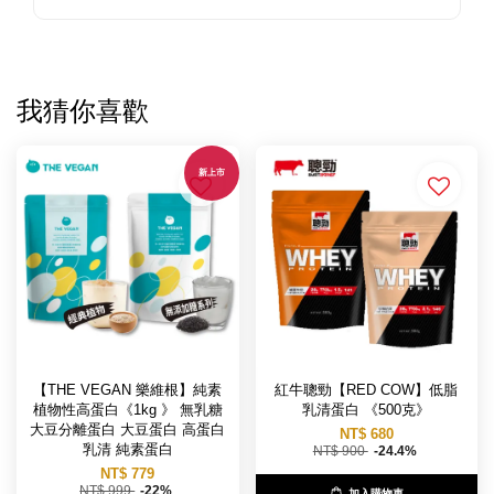
我猜你喜歡
新上市
【THE VEGAN 樂維根】純素
紅牛聰勁【RED COW】低脂
植物性高蛋白《1kg 》 無乳糖
乳清蛋白 《500克》
大豆分離蛋白 大豆蛋白 高蛋白
NT$ 680
乳清 純素蛋白
NT$ 900
-24.4%
NT$ 779
NT$ 999
-22%
加入購物車