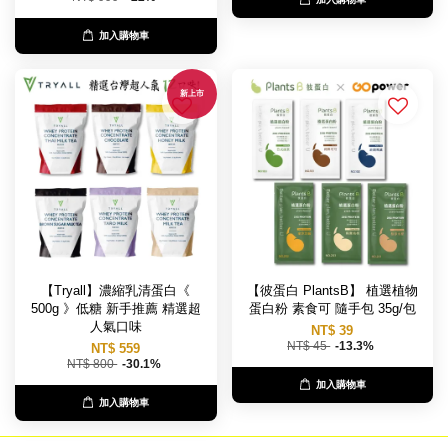
加入購物車
新上市
【Tryall】濃縮乳清蛋白《
【彼蛋白 PlantsB】 植選植物
500g 》低糖 新手推薦 精選超
蛋白粉 素食可 隨手包 35g/包
人氣口味
NT$ 39
NT$ 45
-13.3%
NT$ 559
NT$ 800
-30.1%
加入購物車
加入購物車