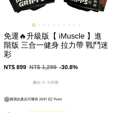
免運🔥升級版【 iMuscle 】進
階版 三合一健身 拉力帶 戰鬥迷
彩
NT$ 899
NT$ 1,299
-30.8%
總分:
0
-
0
評價
購買此產品可獲得 2697 EZ Point