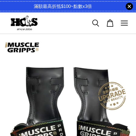
滿額最高折抵$100~點數x3倍