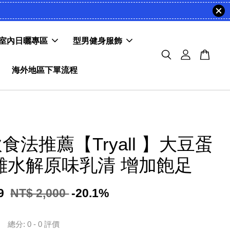
室內日曬專區
型男健身服飾
海外地區下單流程
食法推薦【Tryall 】大豆蛋
離水解原味乳清 增加飽足
99
NT$ 2,000
-20.1%
總分:
0
-
0
評價