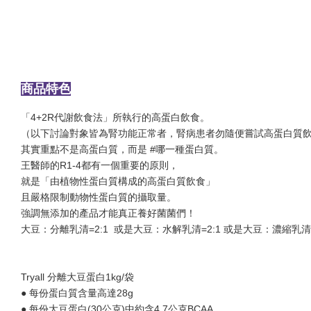
商品特色
「4+2R代謝飲食法」所執行的高蛋白飲食。
（以下討論對象皆為腎功能正常者，腎病患者勿隨便嘗試高蛋白質
其實重點不是高蛋白質，而是 #哪一種蛋白質。
王醫師的R1-4都有一個重要的原則，
就是「由植物性蛋白質構成的高蛋白質飲食」
且嚴格限制動物性蛋白質的攝取量。
強調無添加的產品才能真正養好菌菌們！
大豆：分離乳清=2:1 或是大豆：水解乳清=2:1 或是大豆：濃縮乳清
Tryall 分離大豆蛋白1kg/袋
● 每份蛋白質含量高達28g
● 每份大豆蛋白(30公克)中約含4.7公克BCAA