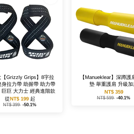
Grizzly Grips】8字拉
【Manueklear】深蹲護
健身拉力帶 助握帶 助力帶
墊 舉重護肩 升級加
 巨巨 大力士 經典進階款
NT$ 359
NT$ 599
-40.1%
從
NT$ 199
起
NT$ 399
-50.1%