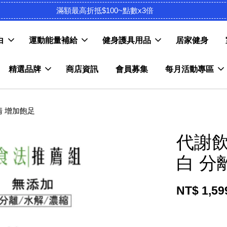
滿額最高折抵$100~點數x3倍
白
運動能量補給
健身護具用品
居家健身
精選品牌
商店資訊
會員募集
每月活動專區
清 增加飽足
代謝飲
白 分
NT$ 1,5