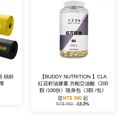
肩 槓鈴
【BUDDY NUTRITION 】CLA
厚
紅花籽油膠囊 共軛亞油酸《200
顆 /100份》隨身包《3顆 /包》
從
NT$ 390
起
NT$ 450
-13.3%