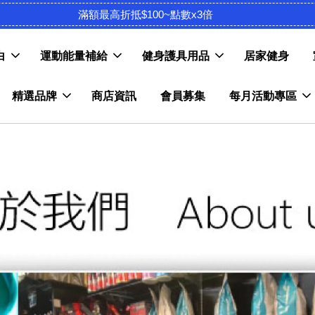
滿額最高折抵$100~點數x3倍
白
運動能量補給
健身護具用品
居家健身
精選品牌
商店資訊
會員募集
每月活動專區