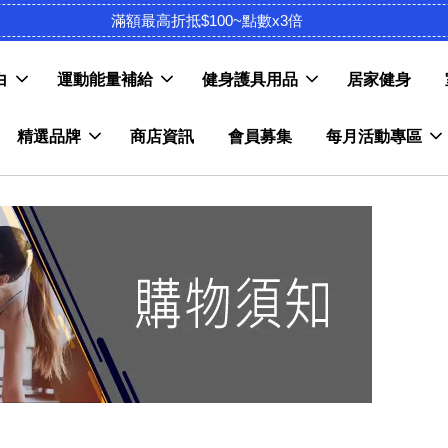
滿額最高折抵$100~點數x3倍
白
運動能量補給
健身護具用品
居家健身
精選品牌
商店資訊
會員募集
每月活動專區