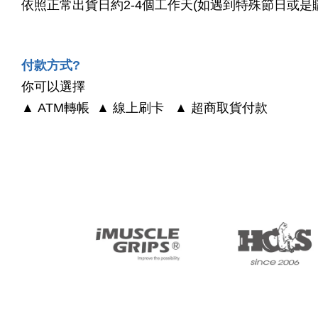
依照正常出貨日約2-4個工作天(如遇到特殊節日或是
付款方式?
你可以選擇
▲ ATM轉帳
▲
線上刷卡
▲
超商取貨付款