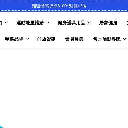
滿額最高折抵$100~點數x3倍
白
運動能量補給
健身護具用品
居家健身
精選品牌
商店資訊
會員募集
每月活動專區