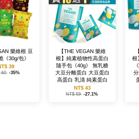
EGAN 樂維根 豆
【THE VEGAN 樂維
【
《30g/包》
根】純素植物性高蛋白
根
隨手包《40g》 無乳糖
《
NT$ 39
大豆分離蛋白 大豆蛋白
分
 60
-35%
高蛋白 乳清 純素蛋白
NT$ 43
NT$ 59
-27.1%