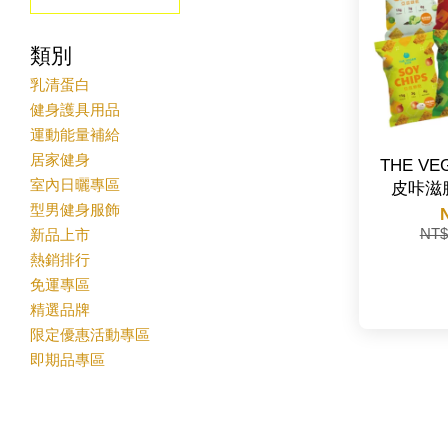
類別
乳清蛋白
健身護具用品
運動能量補給
居家健身
THE V
室內日曬專區
皮咔滋脆
型男健身服飾
新品上市
NT$
熱銷排行
免運專區
精選品牌
限定優惠活動專區
即期品專區