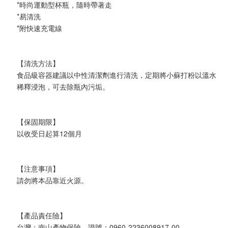
*時尚運動型杯瓶，隨時帶著走
*易清洗
*附快速充電線
【清洗方法】
食品級容器建議以中性清潔劑進行清洗，定期將小蘇打粉以溫水
稀釋浸泡，可去除瓶內污垢。
【保固期限】
以收受日起算12個月
【注意事項】
請勿將本品靠近火源。
【產品責任險】
台灣：南山產物保險，證號：0960-2236008917-00