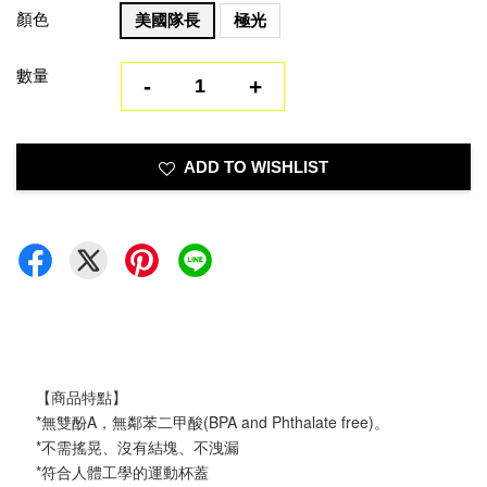
顏色
美國隊長
極光
數量
-
+
ADD TO WISHLIST
【商品特點】
*無雙酚A，無鄰苯二甲酸(BPA and Phthalate free)。
*不需搖晃、沒有結塊、不洩漏
*符合人體工學的運動杯蓋