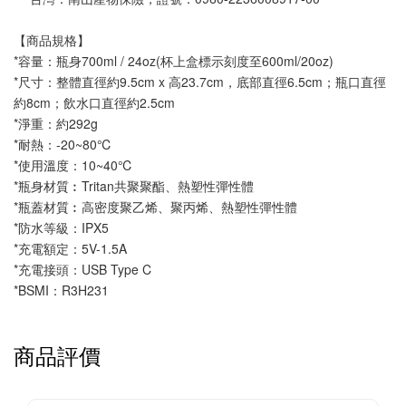
【商品規格】
*容量：瓶身700ml / 24oz(杯上盒標示刻度至600ml/20oz)
*尺寸：整體直徑約9.5cm x 高23.7cm，底部直徑6.5cm；瓶口直徑
約8cm；飲水口直徑約2.5cm
*淨重：約292g
*耐熱：-20~80℃
*使用溫度：10~40℃
*瓶身材質︰Tritan共聚聚酯、熱塑性彈性體
*瓶蓋材質︰高密度聚乙烯、聚丙烯、熱塑性彈性體
*防水等級：IPX5
*充電額定：5V-1.5A
*充電接頭：USB Type C
*BSMI：R3H231
商品評價