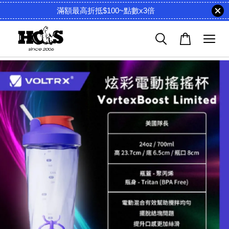
滿額最高折抵$100~點數x3倍