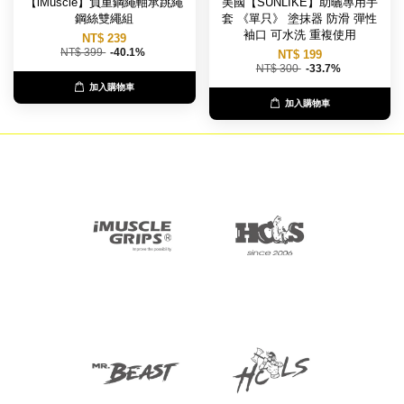
【iMuscle】負重鋼繩軸承跳繩
美國【SUNLIKE】助曬專用手
鋼絲雙繩組
套 《單只》 塗抹器 防滑 彈性
袖口 可水洗 重複使用
NT$ 239
NT$ 399
-40.1%
NT$ 199
NT$ 300
-33.7%
加入購物車
加入購物車