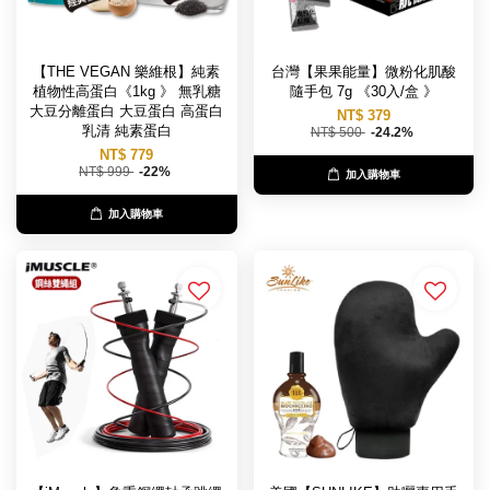
【THE VEGAN 樂維根】純素
台灣【果果能量】微粉化肌酸
植物性高蛋白《1kg 》 無乳糖
隨手包 7g 《30入/盒 》
大豆分離蛋白 大豆蛋白 高蛋白
NT$ 379
乳清 純素蛋白
NT$ 500
-24.2%
NT$ 779
NT$ 999
-22%
加入購物車
加入購物車