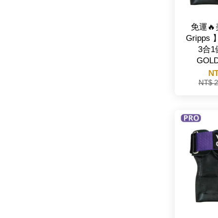
免運🔥
Gripps 】
3合
GOL
NT
NT$ 2