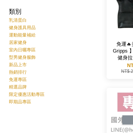
類別
乳清蛋白
健身護具用品
運動能量補給
居家健身
免運🔥
室內日曬專區
Gripps 
型男健身服飾
健身拉
新品上市
NT
NT$ 2
熱銷排行
免運專區
精選品牌
限定優惠活動專區
即期品專區