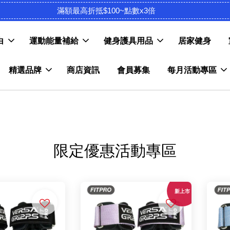
滿額最高折抵$100~點數x3倍
白
運動能量補給
健身護具用品
居家健身
精選品牌
商店資訊
會員募集
每月活動專區
限定優惠活動專區
新上市