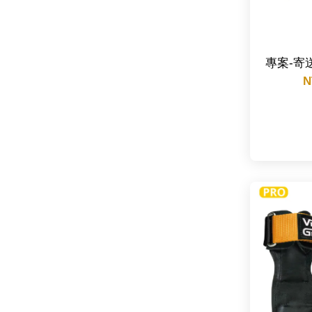
專案-寄
N