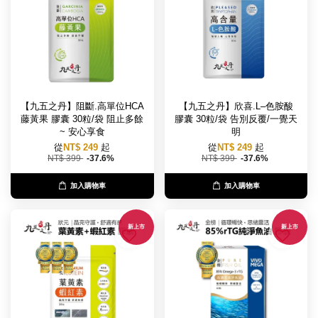
【九五之丹】阻斷.高單位HCA
【九五之丹】欣喜.L–色胺酸
藤黃果 膠囊 30粒/袋 阻止多餘
膠囊 30粒/袋 告別反覆/一覺天
~ 安心享食
明
從
NT$ 249
起
從
NT$ 249
起
NT$ 399
-37.6%
NT$ 399
-37.6%
加入購物車
加入購物車
新上市
新上市