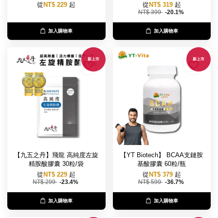
從
NT$ 229
起
從
NT$ 319
起
NT$ 399
-20.1%
加入購物車
加入購物車
新上市
新上市
【九五之丹】飛龍 高純度左旋
【YT Biotech】 BCAA支鏈胺
精胺酸膠囊 30粒/袋
基酸膠囊 60粒/瓶
從
NT$ 229
起
從
NT$ 379
起
NT$ 299
-23.4%
NT$ 599
-36.7%
加入購物車
加入購物車