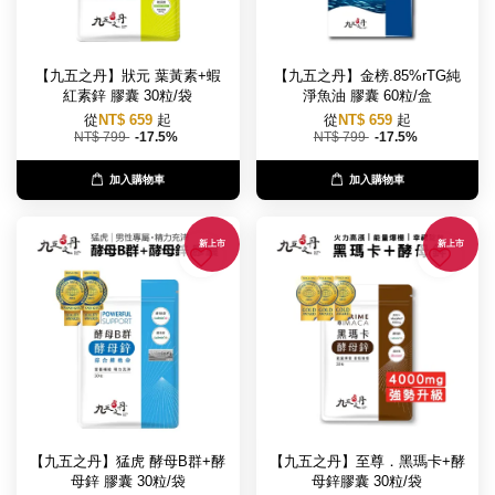
【九五之丹】狀元 葉黃素+蝦
【九五之丹】金榜.85%rTG純
紅素鋅 膠囊 30粒/袋
淨魚油 膠囊 60粒/盒
從
NT$ 659
起
從
NT$ 659
起
NT$ 799
-17.5%
NT$ 799
-17.5%
加入購物車
加入購物車
新上市
新上市
【九五之丹】猛虎 酵母B群+酵
【九五之丹】至尊．黑瑪卡+酵
母鋅 膠囊 30粒/袋
母鋅膠囊 30粒/袋