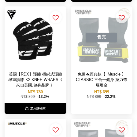
售完
英國【RDX】護膝 捆綁式護膝
免運🔥經典款【 iMuscle 】
舉重護膝 K2 KNEE WRAPS《
CLASSIC 三合一健身 拉力帶
來自英國.健身品牌 》
璀璨金
NT$ 780
NT$ 699
NT$ 899
-13.2%
NT$ 899
-22.2%
加入購物車