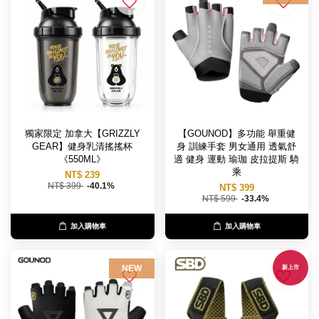
獨家限定 加拿大【GRIZZLY
【GOUNOD】多功能 舉重健
GEAR】健身乳清搖搖杯
身 訓練手套 男女通用 透氣舒
《550ML》
適 健身 運動 瑜珈 皮拉提斯 騎
乘
NT$ 239
NT$ 399
-40.1%
NT$ 399
NT$ 599
-33.4%
加入購物車
加入購物車
NEW
新上市