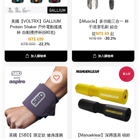
美國【VOLTRX】GALLIUM
【iMuscle】多功能三合一 杯
Protein Shaker 戶外電動搖搖
子清潔毛刷 組合
杯 自動攪拌杯(680克)
從
NT$ 69
起
NT$ 99
-30.3%
NT$ 699
NT$ 900
-22.3%
加入購物車
加入購物車
新上市
英國【SBD】限定款 健身護腕
【Manueklear】深蹲護肩 槓鈴