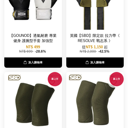
【GOUNOD】透氣耐磨 專業
英國【SBD】限定款 拉力帶《
健身 護腕型手套 加強型
RESOLVE 戰志系 》
NT$ 499
從
NT$ 1,150
起
NT$ 699
-28.6%
NT$ 2,000
-42.5%
加入購物車
加入購物車
新上市
新上市