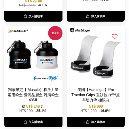
NT$ 2,000
-11%
NT$ 2,780
NT$ 2,900
-4.1%
加入購物車
加入購物車
新上市
獨家限定【iMuscle】釋放力量
美國【Harbinger】Pro
兩用粉盒 營養品層盒 乳清粉盒
Traction Grips 重訓拉力帶/抓
40ML
舉助力帶 極限白
從
NT$ 149
起
NT$ 999
NT$ 199
-25.1%
NT$ 1,200
-16.8%
加入購物車
加入購物車