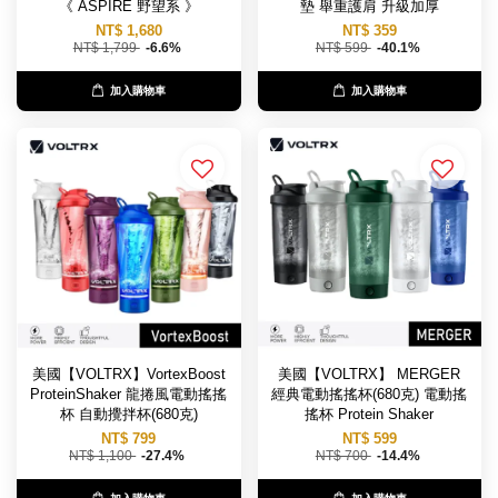
《 ASPIRE 野望系 》
墊 舉重護肩 升級加厚
NT$ 1,680
NT$ 359
NT$ 1,799
-6.6%
NT$ 599
-40.1%
加入購物車
加入購物車
美國【VOLTRX】VortexBoost
美國【VOLTRX】 MERGER
ProteinShaker 龍捲風電動搖搖
經典電動搖搖杯(680克) 電動搖
杯 自動攪拌杯(680克)
搖杯 Protein Shaker
NT$ 799
NT$ 599
NT$ 1,100
-27.4%
NT$ 700
-14.4%