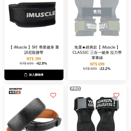
售完
【 iMuscle 】5吋 專業健身 重
免運🔥經典款【 iMuscle 】
訓尼龍腰帶
CLASSIC 三合一健身 拉力帶
軍事綠
NT$ 399
NT$ 699
-42.9%
NT$ 699
NT$ 899
-22.2%
加入購物車