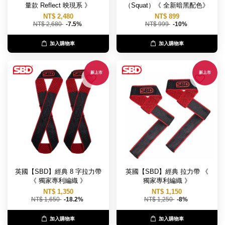
量款 Reflect 映現系 》
（Squat）《 全新暗黑配色》
NT$ 2,480
NT$ 899
NT$ 2,680
-7.5%
NT$ 999
-10%
加入購物車
加入購物車
新上市
新上市
英國【SBD】經典 8 字拉力帶
英國【SBD】經典 拉力帶 《
《 獨家專利編織 》
獨家專利編織 》
NT$ 1,350
NT$ 1,150
NT$ 1,650
-18.2%
NT$ 1,250
-8%
加入購物車
加入購物車