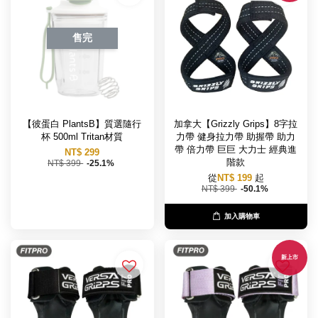
售完
【彼蛋白 PlantsB】質選隨行
加拿大【Grizzly Grips】8字拉
杯 500ml Tritan材質
力帶 健身拉力帶 助握帶 助力
帶 倍力帶 巨巨 大力士 經典進
NT$ 299
階款
NT$ 399
-25.1%
從
NT$ 199
起
NT$ 399
-50.1%
加入購物車
新上市