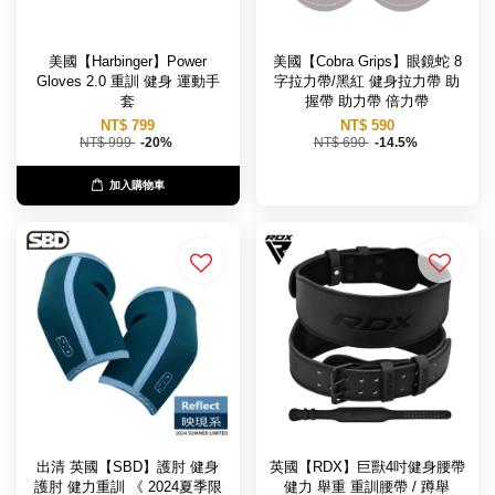
美國【Harbinger】Power
美國【Cobra Grips】眼鏡蛇 8
Gloves 2.0 重訓 健身 運動手
字拉力帶/黑紅 健身拉力帶 助
套
握帶 助力帶 倍力帶
NT$ 799
NT$ 590
NT$ 999
-20%
NT$ 690
-14.5%
加入購物車
出清 英國【SBD】護肘 健身
英國【RDX】巨獸4吋健身腰帶
護肘 健力重訓 《 2024夏季限
健力 舉重 重訓腰帶 / 蹲舉