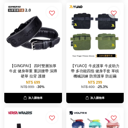
【GINGPAI】 四吋雙層加厚
【YUAO】牛皮護掌 牛皮助力
牛皮 健身舉重 重訓腰帶 深蹲
帶 多功能四指 健身手套 單槓
硬舉 拉背 護腰
機械訓練 防滑護掌 防起繭
NT$ 699
NT$ 299
NT$ 999
-30%
NT$ 400
-25.3%
加入購物車
加入購物車