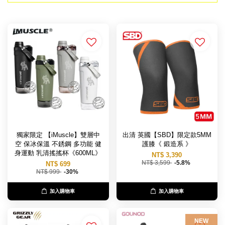
獨家限定 【iMuscle】雙層中
出清 英國【SBD】限定款5MM
空 保冰保溫 不銹鋼 多功能 健
護膝《 鍛造系 》
身運動 乳清搖搖杯《600ML》
NT$ 3,390
NT$ 3,599
-5.8%
NT$ 699
NT$ 999
-30%
加入購物車
加入購物車
NEW